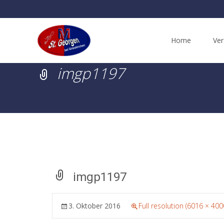
Skip
to
Home
Ver
content
imgp1197
imgp1197
3. Oktober 2016
Full resolution (6016 × 400