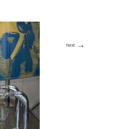
→
Next