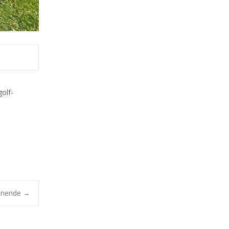
olf-
enende
→