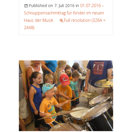
Published on
7. Juli 2016
in
01.07.2016 –
Schnuppernachmittag für Kinder im neuen
Haus der Musik
Full resolution (3264 ×
2448)
→
Next