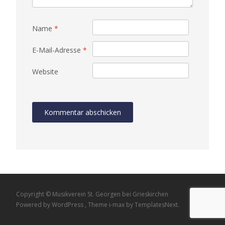
Name
*
E-Mail-Adresse
*
Website
Copyright © Musikverein St. Georgen bei Grieskirchen
Powered by WordPress
, Theme
i-max
by TemplatesNext.