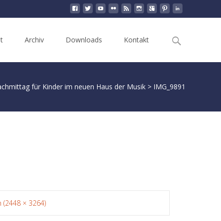
Search
t
Archiv
Downloads
Kontakt
for:
chmittag für Kinder im neuen Haus der Musik
>
IMG_9891
n (2448 × 3264)