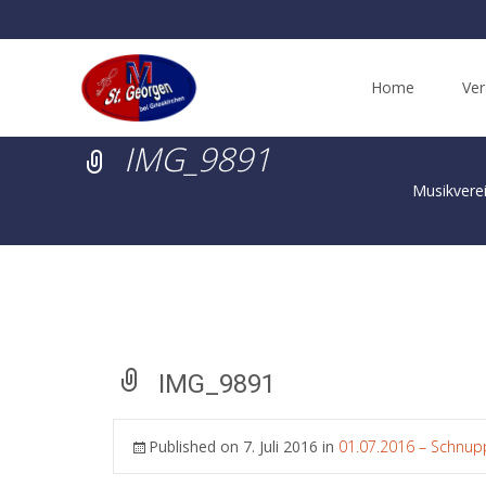
Skip
to
Home
Ver
content
IMG_9891
Musikverei
IMG_9891
Published on
7. Juli 2016
in
01.07.2016 – Schnup