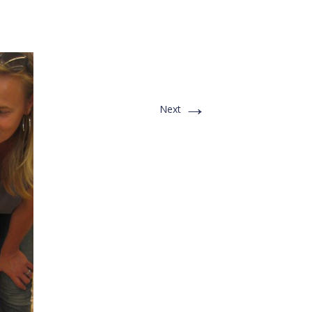
→
Next