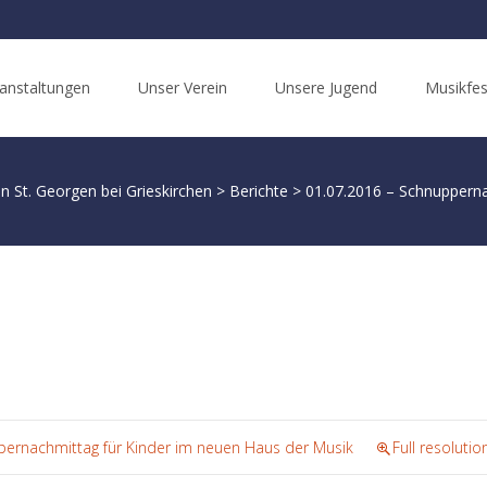
anstaltungen
Unser Verein
Unsere Jugend
Musikfes
n St. Georgen bei Grieskirchen
>
Berichte
>
01.07.2016 – Schnupperna
pernachmittag für Kinder im neuen Haus der Musik
Full resolutio